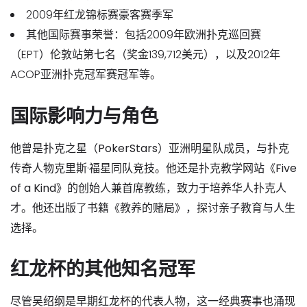
2009年红龙锦标赛豪客赛季军
其他国际赛事荣誉
：包括2009年欧洲扑克巡回赛
（EPT）伦敦站第七名（奖金139,712美元），以及2012年
ACOP亚洲扑克冠军赛冠军等。
国际影响力与角色
他曾是
扑克之星（PokerStars）亚洲明星队成员
，与扑克
传奇人物克里斯·福星同队竞技。他还是
扑克教学网站《Five
of a Kind》的创始人兼首席教练
，致力于培养华人扑克人
才。他还出版了书籍《教养的赌局》，探讨亲子教育与人生
选择。
红龙杯的其他知名冠军
尽管吴绍纲是早期红龙杯的代表人物，这一经典赛事也涌现