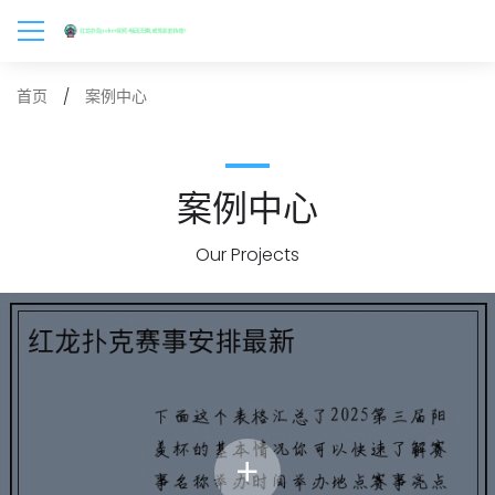
案例中心
首页
案例中心
Our Projects