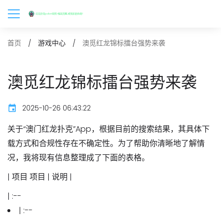
澳觅红龙锦标擂台强势来袭
首页
游戏中心
澳觅红龙锦标擂台强势来袭
2025-10-26 06:43:22
关于“澳门红龙扑克”App，根据目前的搜索结果，其具体下
载方式和合规性存在不确定性。为了帮助你清晰地了解情
况，我将现有信息整理成了下面的表格。
| 项目 项目 | 说明 |
| :--
| :--