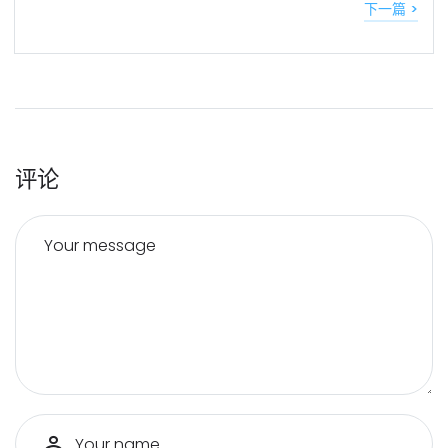
下一篇 >
评论
Your message
Your name