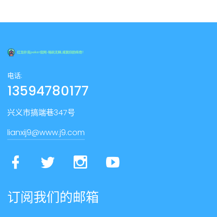
电话:
13594780177
兴义市搞端巷347号
lianxij9@www.j9.com
订阅我们的邮箱