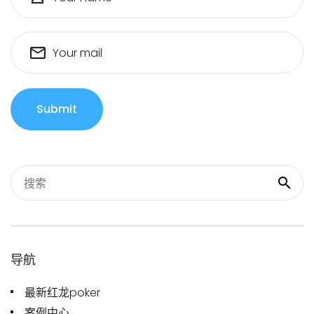
Your mail
Submit
导航
最新红龙poker
案例中心