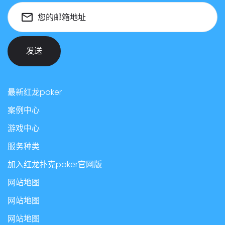
您的邮箱地址
发送
最新红龙poker
案例中心
游戏中心
服务种类
加入红龙扑克poker官网版
网站地图
网站地图
网站地图